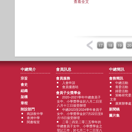
查看全文
17
18
19
20
中總簡介
會員訊息
中總簡訊
宗旨
會員服務
會務簡訊
入會申請
中總活動
會史
會員優惠咭
青委活動
組織
婦委活動
會員子女獎學金
策略研究委
架構
2020~2021學年中總會員子
文章
女中、小學獎學金於八月二日至
章程
廣東辦事處
八月十三日接受辦理
附設部門
新聞稿
中總2023至2024學年會員子
商訓夜中學
女中、小學獎學金於7月22日至8
圖片集
青洲中學
月15日接受辦理
閱書報室
二零二四至二零二五學年的
中總會員子女中、小學獎學金之
登記工作，於七月二十二日至八