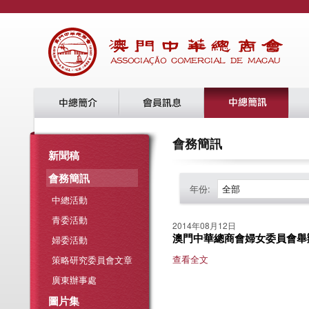
會務簡訊
新聞稿
會務簡訊
年份:
全部
中總活動
青委活動
2014年08月12日
澳門中華總商會婦女委員會舉
婦委活動
查看全文
策略研究委員會文章
廣東辦事處
圖片集