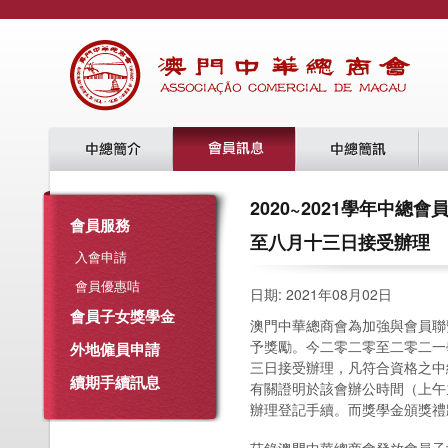
2020~2021學年中
會員服務
至八月十三日接受辦理
入會申請
會員優惠咭
日期: 2021年08月02日
會員子女獎學金
澳門中華總商會為加強與會員聯
予獎勵。今二零二零至二零二一
外地僱員申請
三日接受辦理，凡符合資格之中
續期手續訊息
有關證明於該會辦公時間（上午
辦理登記手續。而獎學金頒獎禮