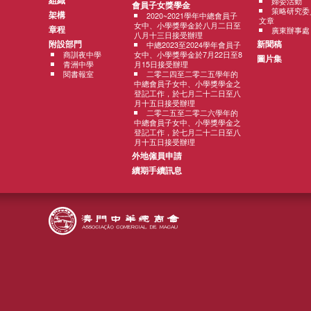
組織
婦委活動
會員子女獎學金
策略研究委
架構
2020~2021學年中總會員子
文章
女中、小學獎學金於八月二日至
章程
廣東辦事處
八月十三日接受辦理
附設部門
新聞稿
中總2023至2024學年會員子
商訓夜中學
女中、小學獎學金於7月22日至8
圖片集
青洲中學
月15日接受辦理
閱書報室
二零二四至二零二五學年的
中總會員子女中、小學獎學金之
登記工作，於七月二十二日至八
月十五日接受辦理
二零二五至二零二六學年的
中總會員子女中、小學獎學金之
登記工作，於七月二十二日至八
月十五日接受辦理
外地僱員申請
續期手續訊息