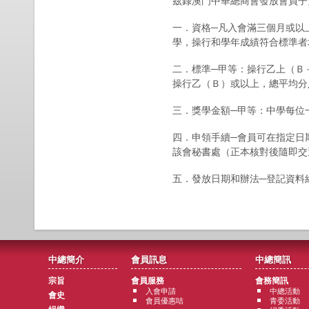
茲錄澳門中華總商會發放會員子
一．資格─凡入會滿三個月或以
學，操行和學年成績符合標準者
二．標準─甲等：操行乙上（Ｂ
操行乙（Ｂ）或以上，總平均分
三．獎學金額─甲等：中學每位
四．申領手續─會員可在指定日
該會秘書處（正本核對後隨即交
五．發放日期和辦法─登記資料
中總簡介
會員訊息
中總簡訊
宗旨
會員服務
會務簡訊
入會申請
中總活動
會史
會員優惠咭
青委活動