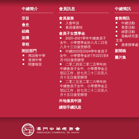
中總簡介
會員訊息
中總簡訊
宗旨
會員服務
會務簡訊
入會申請
中總活動
會史
會員優惠咭
青委活動
組織
婦委活動
會員子女獎學金
策略研究委
架構
2020~2021學年中總會員子
文章
女中、小學獎學金於八月二日至
章程
廣東辦事處
八月十三日接受辦理
附設部門
新聞稿
中總2023至2024學年會員子
商訓夜中學
女中、小學獎學金於7月22日至8
圖片集
青洲中學
月15日接受辦理
閱書報室
二零二四至二零二五學年的
中總會員子女中、小學獎學金之
登記工作，於七月二十二日至八
月十五日接受辦理
二零二五至二零二六學年的
中總會員子女中、小學獎學金之
登記工作，於七月二十二日至八
月十五日接受辦理
外地僱員申請
續期手續訊息