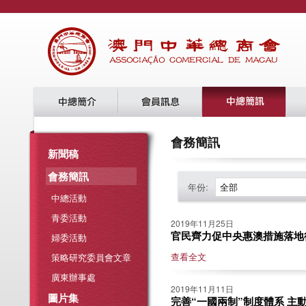
會務簡訊
新聞稿
會務簡訊
年份:
全部
中總活動
青委活動
2019年11月25日
官民齊力促中央惠澳措施落地
婦委活動
查看全文
策略研究委員會文章
廣東辦事處
2019年11月11日
圖片集
完善“一國兩制”制度體系 主