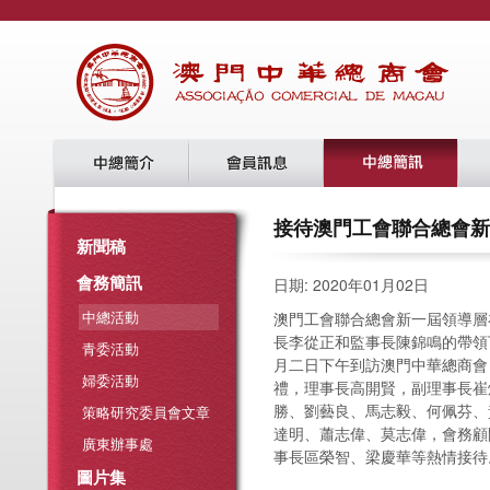
接待澳門工會聯合總會新
新聞稿
會務簡訊
日期: 2020年01月02日
中總活動
澳門工會聯合總會新一屆領導層
長李從正和監事長陳錦鳴的帶領
青委活動
月二日下午到訪澳門中華總商會
婦委活動
禮，理事長高開賢，副理事長崔
勝、劉藝良、馬志毅、何佩芬、
策略研究委員會文章
達明、蕭志偉、莫志偉，會務顧
廣東辦事處
事長區榮智、梁慶華等熱情接待
圖片集