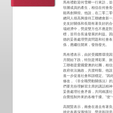
馬有禮歡迎何雪卿一行來訪，並
領層成員的產生，相信在何會長
能再創輝煌。他說，在二零二零
總同人很高興接待工聯總會新一
史友好關係和長期有著良好的合
場經濟中，勞資雙方也不應是對
標，並符合長遠發展的利益。因
德的妥善處理勞資問題和社會各
係，應繼往開來，發熱發光。
馬有禮表示，由於受國際環境因
月開始下跌，特別是博彩業、旅
工聯都是愛國愛澳的社團，相信
政府依法施政，共渡時艱。他說
進一步促進社會和諧穩定。”因
修改，《非全職勞動關係法》的
們要充份理解習主席的講話精神
妥善處理社會矛盾，共同維護社
自覺抵制外來的各種干擾。”使
高開賢表示，兩會在過去有著良
彼此有着深厚情誼。勞資和諧是