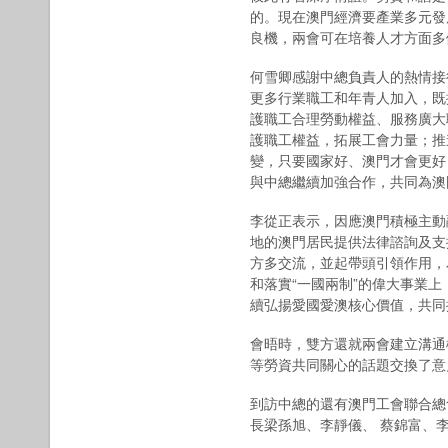
的。現在澳門經濟要產業多元發
良機，兩會可在培養人才方面多
何雪卿感謝中總負責人的熱情接
更多行業職工和年青人加入，既
護職工合理勞動權益、服務廣大
護職工權益，拓展工會力量；推
變，只要國家好、澳門才會更好
與中總繼續加強合作，共同為澳
李從正表示，因應澳門積極主動
地的澳門居民提供法律諮詢及支
方多交流，並起帶頭引領作用，
和落實“一國兩制”的偉大事業
續弘揚愛國愛澳核心價值，共同
會晤時，雙方還就兩會建立溝通
等勞資共同關心的話題交換了意
到訪中總的還有澳門工會聯合總
長梁孫旭、李靜儀、 蔡錦富、