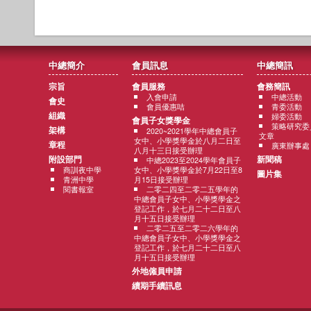
中總簡介
會員訊息
中總簡訊
宗旨
會員服務
會務簡訊
入會申請
中總活動
會史
會員優惠咭
青委活動
組織
婦委活動
會員子女獎學金
策略研究委
架構
2020~2021學年中總會員子
文章
女中、小學獎學金於八月二日至
章程
廣東辦事處
八月十三日接受辦理
附設部門
新聞稿
中總2023至2024學年會員子
商訓夜中學
女中、小學獎學金於7月22日至8
圖片集
青洲中學
月15日接受辦理
閱書報室
二零二四至二零二五學年的
中總會員子女中、小學獎學金之
登記工作，於七月二十二日至八
月十五日接受辦理
二零二五至二零二六學年的
中總會員子女中、小學獎學金之
登記工作，於七月二十二日至八
月十五日接受辦理
外地僱員申請
續期手續訊息