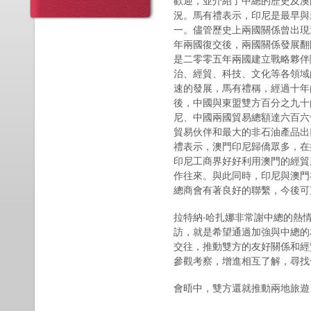
歡迎，並介紹了中總的歷史及澳
況。馬有禮表示，印尼是最早與
一。儘管歷史上兩國關係曾出現
年兩國復交後，兩國關係發展翻
是二零零五年兩國建立戰略夥伴
治、經貿、科技、文化等各領域
速的發展，馬有禮稱，經過十年
後，中國與東盟雙方百分之九十
尼、中國兩國貿易總額達六百六
貿易伙伴和最大的非石油產品出
禮表示，澳門印尼歸僑眾多，在
印尼工商界好好利用澳門的經貿
作往來。與此同時，印尼與澳門
總商會有著良好的聯繫，今後可
拉特納‧哈扎娜非常謝中總的熱
訪，就是希望通過加強與中總的
交往，推動雙方的友好關係和經
參觀考察，增進相互了解，尋找
會晤中，雙方還就推動兩地旅遊