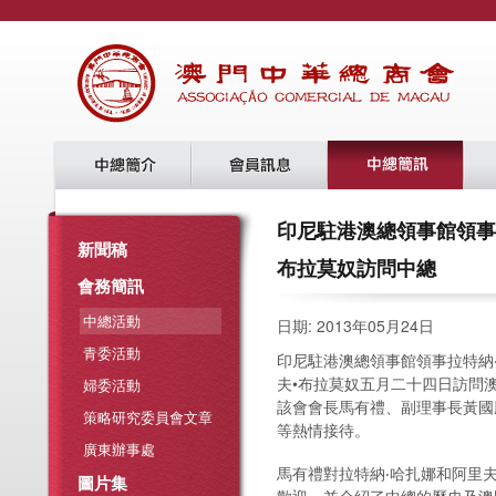
印尼駐港澳總領事館領事
新聞稿
布拉莫奴訪問中總
會務簡訊
中總活動
日期: 2013年05月24日
青委活動
印尼駐港澳總領事館領事拉特納
夫•布拉莫奴五月二十四日訪問
婦委活動
該會會長馬有禮、副理事長黃國
策略研究委員會文章
等熱情接待。
廣東辦事處
馬有禮對拉特納‧哈扎娜和阿里
圖片集