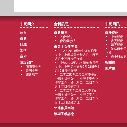
中總簡介
會員訊息
中總簡訊
宗旨
會員服務
會務簡訊
入會申請
中總活動
會史
會員優惠咭
青委活動
組織
婦委活動
會員子女獎學金
策略研究委
架構
2020~2021學年中總會員子
文章
女中、小學獎學金於八月二日至
章程
廣東辦事處
八月十三日接受辦理
附設部門
新聞稿
中總2023至2024學年會員子
商訓夜中學
女中、小學獎學金於7月22日至8
圖片集
青洲中學
月15日接受辦理
閱書報室
二零二四至二零二五學年的
中總會員子女中、小學獎學金之
登記工作，於七月二十二日至八
月十五日接受辦理
二零二五至二零二六學年的
中總會員子女中、小學獎學金之
登記工作，於七月二十二日至八
月十五日接受辦理
外地僱員申請
續期手續訊息