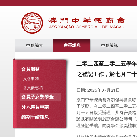
二零二四至二零二五學年
會員服務
之登記工作，於七月二十
入會申請
會員優惠咭
日期: 2025年07月21日
會員子女獎學金
澳門中華總商會為加強與會員聯
予獎勵。今二零二四至二零二五
外地僱員申請
月十五日接受辦理，凡符合資格
續期手續訊息
證及有關證明於該會辦公時間（
理登記手續。而獎學金頒獎禮將