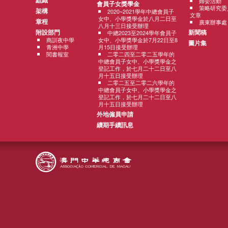
組織
婦委活動
會員子女獎學金
策略研究委
架構
2020~2021學年中總會員子
文章
女中、小學獎學金於八月二日至
章程
廣東辦事處
八月十三日接受辦理
附設部門
新聞稿
中總2023至2024學年會員子
商訓夜中學
女中、小學獎學金於7月22日至8
圖片集
青洲中學
月15日接受辦理
閱書報室
二零二四至二零二五學年的
中總會員子女中、小學獎學金之
登記工作，於七月二十二日至八
月十五日接受辦理
二零二五至二零二六學年的
中總會員子女中、小學獎學金之
登記工作，於七月二十二日至八
月十五日接受辦理
外地僱員申請
續期手續訊息