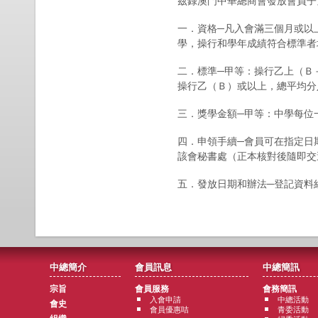
茲錄澳門中華總商會發放會員子
一．資格─凡入會滿三個月或以
學，操行和學年成績符合標準者
二．標準─甲等：操行乙上（Ｂ
操行乙（Ｂ）或以上，總平均分
三．獎學金額─甲等：中學每位
四．申領手續─會員可在指定日
該會秘書處（正本核對後隨即交
五．發放日期和辦法─登記資料
中總簡介
會員訊息
中總簡訊
宗旨
會員服務
會務簡訊
入會申請
中總活動
會史
會員優惠咭
青委活動