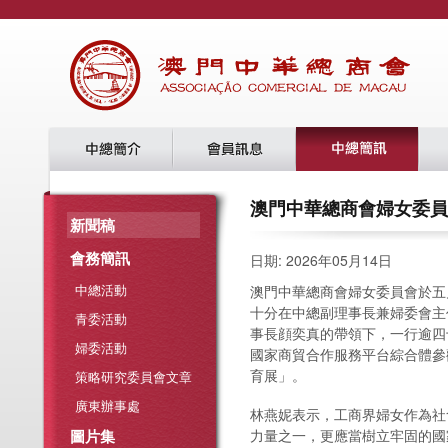
澳門中華總商會婦女委員
新聞稿
會務簡訊
日期: 2026年05月14日
中總活動
澳門中華總商會婦女委員會於五
十分在中總副理事長兼婦委會主
青委活動
事長顔奕真的帶領下，一行逾四
婦委活動
國家商貿合作服務平台綜合體參
育展」。
策略研究委員會文章
廣東辦事處
林燕妮表示，工商界婦女作為社
圖片集
力量之一，更應當樹立牢固的國