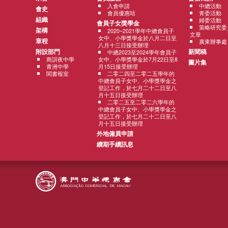
入會申請
中總活動
會史
會員優惠咭
青委活動
組織
婦委活動
會員子女獎學金
策略研究委
架構
2020~2021學年中總會員子
文章
女中、小學獎學金於八月二日至
章程
廣東辦事處
八月十三日接受辦理
附設部門
新聞稿
中總2023至2024學年會員子
商訓夜中學
女中、小學獎學金於7月22日至8
圖片集
青洲中學
月15日接受辦理
閱書報室
二零二四至二零二五學年的
中總會員子女中、小學獎學金之
登記工作，於七月二十二日至八
月十五日接受辦理
二零二五至二零二六學年的
中總會員子女中、小學獎學金之
登記工作，於七月二十二日至八
月十五日接受辦理
外地僱員申請
續期手續訊息