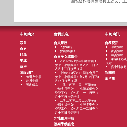
國際合作委員會委員王朝友、王
中總簡介
會員訊息
中總簡訊
宗旨
會員服務
會務簡訊
入會申請
中總活動
會史
會員優惠咭
青委活動
組織
婦委活動
會員子女獎學金
策略研究委
架構
2020~2021學年中總會員子
文章
女中、小學獎學金於八月二日至
章程
廣東辦事處
八月十三日接受辦理
附設部門
新聞稿
中總2023至2024學年會員子
商訓夜中學
女中、小學獎學金於7月22日至8
圖片集
青洲中學
月15日接受辦理
閱書報室
二零二四至二零二五學年的
中總會員子女中、小學獎學金之
登記工作，於七月二十二日至八
月十五日接受辦理
二零二五至二零二六學年的
中總會員子女中、小學獎學金之
登記工作，於七月二十二日至八
月十五日接受辦理
外地僱員申請
續期手續訊息