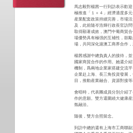
馬志毅對楊茜一行到訪表示歡迎
極推進「１＋４」經濟適度多元
産業配套政策持續完善，市場活
及，此前隨岑浩輝行政長官訪問
取得顯著成效，澳門中葡商貿合
場優勢具有極强的互補性，鼓勵
場，共同深化滬澳工商界合作，
楊茜感謝中總負責人的接待，並
國家商貿合作的作用。她還介紹
機制，爲兩地企業家搭建交流平
企業赴上海、長三角投資發展，
目，推動産業融合、資源對接等
會晤時，代表團成員分別介紹了
作的意願。雙方還圍繞大健康産
氛融洽。
隨後，雙方合照留念。
到訪中總的還有上海市工商聯副