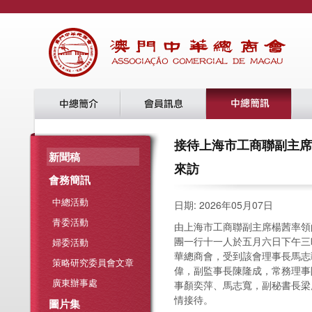
接待上海市工商聯副主席
新聞稿
來訪
會務簡訊
中總活動
日期: 2026年05月07日
青委活動
由上海市工商聯副主席楊茜率領
團一行十一人於五月六日下午三
婦委活動
華總商會，受到該會理事長馬志
策略研究委員會文章
偉，副監事長陳隆成，常務理事
廣東辦事處
事顏奕萍、馬志寬，副秘書長梁
情接待。
圖片集