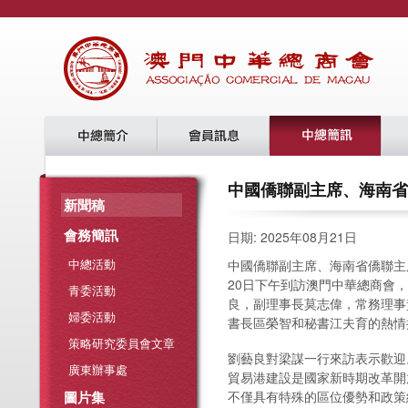
中國僑聯副主席、海南省
新聞稿
會務簡訊
日期: 2025年08月21日
中總活動
中國僑聯副主席、海南省僑聯主
20日下午到訪澳門中華總商會
青委活動
良，副理事長莫志偉，常務理事
婦委活動
書長區榮智和秘書江夫育的熱情
策略研究委員會文章
劉藝良對梁謀一行來訪表示歡迎
廣東辦事處
貿易港建設是國家新時期改革開
圖片集
不僅具有特殊的區位優勢和政策