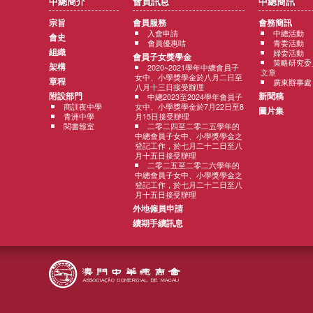
中總簡介
會員訊息
中總簡訊
宗旨
會員服務
會務簡訊
入會申請
中總活動
會史
會員優惠咭
青委活動
組織
婦委活動
會員子女獎學金
策略研究委
架構
2020~2021學年中總會員子
文章
女中、小學獎學金於八月二日至
章程
廣東辦事處
八月十三日接受辦理
附設部門
新聞稿
中總2023至2024學年會員子
商訓夜中學
女中、小學獎學金於7月22日至8
圖片集
青洲中學
月15日接受辦理
閱書報室
二零二四至二零二五學年的
中總會員子女中、小學獎學金之
登記工作，於七月二十二日至八
月十五日接受辦理
二零二五至二零二六學年的
中總會員子女中、小學獎學金之
登記工作，於七月二十二日至八
月十五日接受辦理
外地僱員申請
續期手續訊息