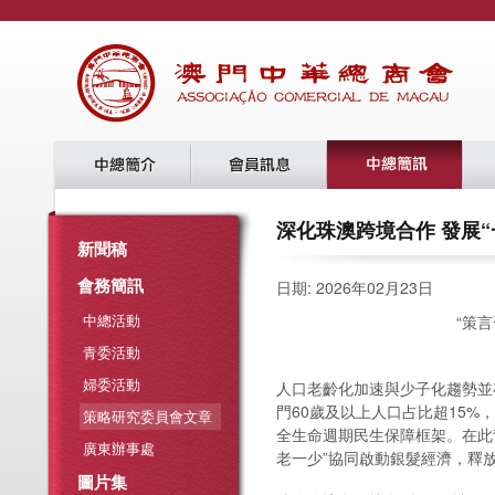
深化珠澳跨境合作 發展“一
新聞稿
會務簡訊
日期: 2026年02月23日
中總活動
“策
青委活動
婦委活動
人口老齡化加速與少子化趨勢並
門60歲及以上人口占比超15%
策略研究委員會文章
全生命週期民生保障框架。在此
廣東辦事處
老一少”協同啟動銀髮經濟，釋
圖片集