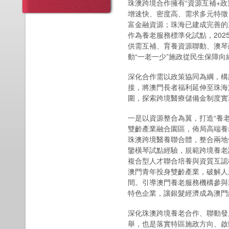
珠澳跨境合作擁有“資源互補+
增速快、密度高、需求多元特徵
富金融資源；珠海已建成完善的
作為養老服務標準化試點，202
供需互補、育養資源聯動、澳琴
動“一老一少”施政從民生保障向
深化合作需以政策協同為綱，構
接，將澳門長者福利延伸至珠海
圍，探索跨境醫療儲備金制度實
一是以資源整合為翼，打造“養
雙齡產業融合園區，佈局高端養
珠澳跨境醫養聯合體，整合兩地
鑒橫琴試點經驗，規範跨境養老
複合型人才聯合培養與資質互認
澳門青年投身雙齡產業，破解人
間。引導澳門養老服務機構參與
特色企業，讓銀髮經濟成為澳門
深化珠澳跨境養老合作、聯動發
舉，也是落實特區施政方向、啟