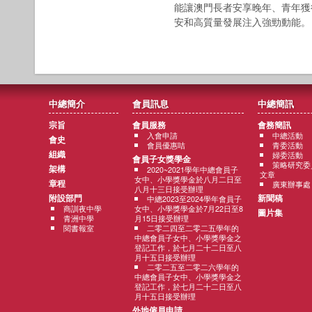
能讓澳門長者安享晚年、青年獲
安和高質量發展注入強勁動能。
中總簡介
會員訊息
中總簡訊
宗旨
會員服務
會務簡訊
入會申請
中總活動
會史
會員優惠咭
青委活動
組織
婦委活動
會員子女獎學金
策略研究委
架構
2020~2021學年中總會員子
文章
女中、小學獎學金於八月二日至
章程
廣東辦事處
八月十三日接受辦理
附設部門
新聞稿
中總2023至2024學年會員子
商訓夜中學
女中、小學獎學金於7月22日至8
圖片集
青洲中學
月15日接受辦理
閱書報室
二零二四至二零二五學年的
中總會員子女中、小學獎學金之
登記工作，於七月二十二日至八
月十五日接受辦理
二零二五至二零二六學年的
中總會員子女中、小學獎學金之
登記工作，於七月二十二日至八
月十五日接受辦理
外地僱員申請