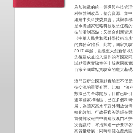
為加強黨的統一領導與科技管理
科技體制改革，整合資源、集中
組建中央科技委員會，其辦事機
是承擔國家戰略科技攻堅任務的“
技前沿制高點；又整合創新資源形
《中華人民共和國科學技術進步
的實驗室體系。此前，國家實驗
2017 年起，圍繞重大創新領
先後建成並投入運作的有國家同
試點國家實驗室等十餘家國家實
百家全國重點實驗室的龐大基礎
澳門四所全國重點實驗室不僅是
技交流的重要介面。比如，“澳
數據已向全球開放，目前已吸引 
盟等國家和地區，已在多個科研
展，為國家高水平對外開放儲備
轉化效能。行政長官岑浩輝在競
首份施政報告中將建設澳門科技
次會議時，岑浩輝進一步要求各
高質量發展；同時明確在產業園