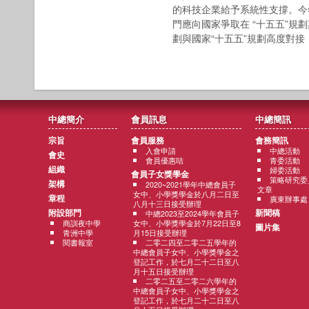
的科技企業給予系統性支撐。今
門應向國家爭取在 “十五五”規
劃與國家“十五五”規劃高度對
中總簡介
會員訊息
中總簡訊
宗旨
會員服務
會務簡訊
入會申請
中總活動
會史
會員優惠咭
青委活動
組織
婦委活動
會員子女獎學金
策略研究委
架構
2020~2021學年中總會員子
文章
女中、小學獎學金於八月二日至
章程
廣東辦事處
八月十三日接受辦理
附設部門
新聞稿
中總2023至2024學年會員子
商訓夜中學
女中、小學獎學金於7月22日至8
圖片集
青洲中學
月15日接受辦理
閱書報室
二零二四至二零二五學年的
中總會員子女中、小學獎學金之
登記工作，於七月二十二日至八
月十五日接受辦理
二零二五至二零二六學年的
中總會員子女中、小學獎學金之
登記工作，於七月二十二日至八