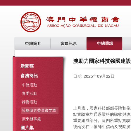
澳助力國家科技強國建設 -
新聞稿
會務簡訊
日期: 2025年09月22日
中總活動
青委活動
婦委活動
上月底，國家科技部部長陰和俊
策略研究委員會文章
點實驗室均通過嚴格的驗收與改
廣東辦事處
重要組成部分。這四所重點實驗
後兩次在回覆師生信函及視察澳
圖片集