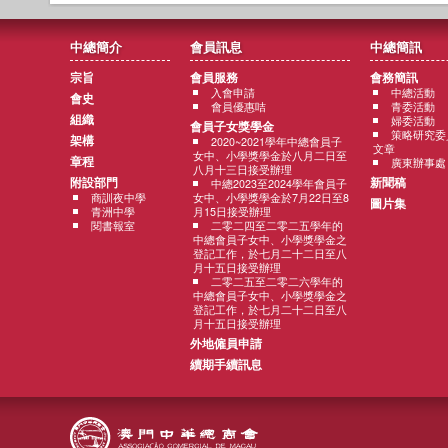
中總簡介
會員訊息
中總簡訊
宗旨
會員服務
會務簡訊
入會申請
中總活動
會史
會員優惠咭
青委活動
組織
婦委活動
會員子女獎學金
策略研究委
架構
2020~2021學年中總會員子
文章
女中、小學獎學金於八月二日至
章程
廣東辦事處
八月十三日接受辦理
附設部門
新聞稿
中總2023至2024學年會員子
商訓夜中學
女中、小學獎學金於7月22日至8
圖片集
青洲中學
月15日接受辦理
閱書報室
二零二四至二零二五學年的
中總會員子女中、小學獎學金之
登記工作，於七月二十二日至八
月十五日接受辦理
二零二五至二零二六學年的
中總會員子女中、小學獎學金之
登記工作，於七月二十二日至八
月十五日接受辦理
外地僱員申請
續期手續訊息