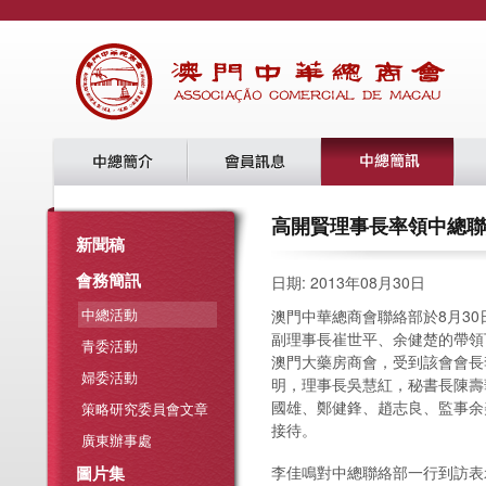
高開賢理事長率領中總聯
新聞稿
會務簡訊
日期: 2013年08月30日
中總活動
澳門中華總商會聯絡部於8月3
副理事長崔世平、余健楚的帶領
青委活動
澳門大藥房商會，受到該會會長
婦委活動
明，理事長吳慧紅，秘書長陳壽
國雄、鄭健鋒、趙志良、監事余
策略研究委員會文章
接待。
廣東辦事處
圖片集
李佳鳴對中總聯絡部一行到訪表