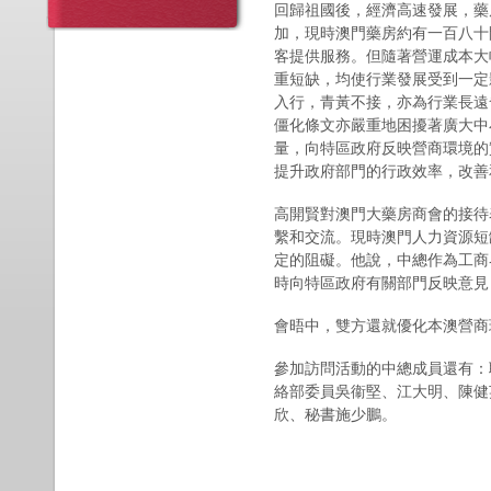
回歸祖國後，經濟高速發展，藥
加，現時澳門藥房約有一百八十
客提供服務。但隨著營運成本大
重短缺，均使行業發展受到一定
入行，青黃不接，亦為行業長遠
僵化條文亦嚴重地困擾著廣大中
量，向特區政府反映營商環境的
提升政府部門的行政效率，改善
高開賢對澳門大藥房商會的接待
繫和交流。現時澳門人力資源短
定的阻礙。他說，中總作為工商
時向特區政府有關部門反映意見
會晤中，雙方還就優化本澳營商
參加訪問活動的中總成員還有：
絡部委員吳衞堅、江大明、陳健
欣、秘書施少鵬。