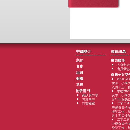
中總簡介
會員訊息
宗旨
會員服務
入會申請
會史
會員優惠
組織
會員子女獎
架構
2020~
女中、小學
章程
八月十三日
附設部門
中總202
商訓夜中學
女中、小學獎
青洲中學
月15日接受
閱書報室
二零二四
中總會員子
登記工作，
月十五日接
二零二五
中總會員子
登記工作，