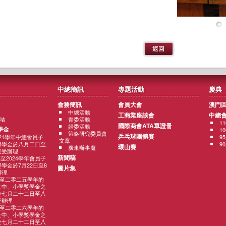
中總簡訊
專題活動
慶典
會務簡訊
會員大會
澳門
中總活動
工商業座談會
中總
咭
青委活動
1
國際商會ATA單證冊
婦委活動
學金
1
策略研究委員會
乒乓球團體賽
2021學年中總會員子
9
文章
獎學金於八月二日至
9
環山賽
廣東辦事處
接受辦理
新聞稿
3至2024學年會員子
學金於7月22日至8
圖片集
辦理
至二零二五學年的
女中、小學獎學金之
於七月二十二日至八
受辦理
至二零二六學年的
女中、小學獎學金之
於七月二十二日至八