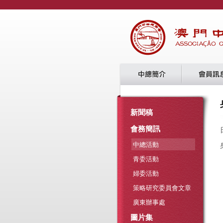
新聞稿
會務簡訊
中總活動
青委活動
婦委活動
策略研究委員會文章
廣東辦事處
圖片集