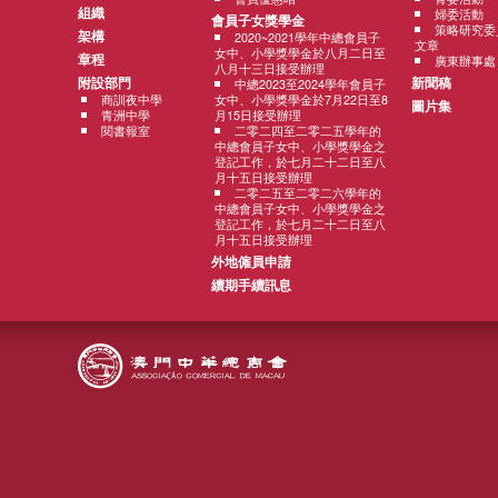
組織
婦委活動
會員子女獎學金
策略研究委
架構
2020~2021學年中總會員子
文章
女中、小學獎學金於八月二日至
章程
廣東辦事處
八月十三日接受辦理
附設部門
新聞稿
中總2023至2024學年會員子
商訓夜中學
女中、小學獎學金於7月22日至8
圖片集
青洲中學
月15日接受辦理
閱書報室
二零二四至二零二五學年的
中總會員子女中、小學獎學金之
登記工作，於七月二十二日至八
月十五日接受辦理
二零二五至二零二六學年的
中總會員子女中、小學獎學金之
登記工作，於七月二十二日至八
月十五日接受辦理
外地僱員申請
續期手續訊息