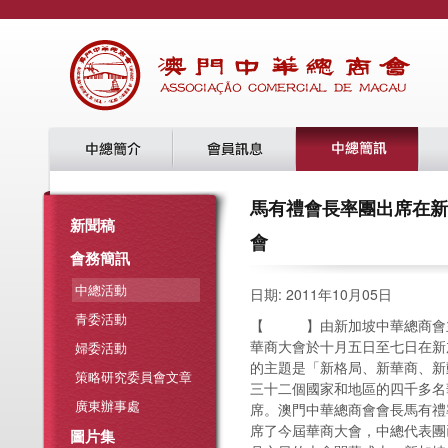
馬有禮會長率團出席在新
新聞稿
會
會務簡訊
中總活動
日期: 2011年10月05日
青委活動
【 】由新加坡中華總商會
華商大會於十月五日至七日在新
婦委活動
的主題是「新格局、新華商、新
策略研究委員會文章
三十二個國家和地區的四千多名
廣東辦事處
席。澳門中華總商會會長馬有禮
席了今屆華商大會，中總代表團
圖片集