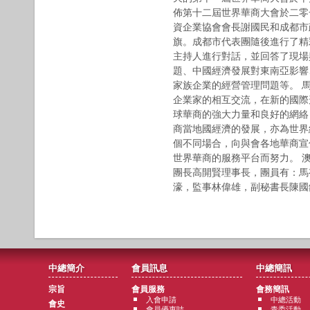
佈第十二屆世界華商大會於二零
資企業協會會長謝國民和成都市
旗。成都市代表團隨後進行了精
主持人進行對話，並回答了現場
題、中國經濟發展對東南亞影響
家族企業的經營管理問題等。 
企業家的相互交流，在新的國際
球華商的強大力量和良好的網絡
商當地國經濟的發展，亦為世界
個不同場合，向與會各地華商宣
世界華商的服務平台而努力。 
團長高開賢理事長，團員有：馬
濠，監事林偉雄，副秘書長陳國
中總簡介
會員訊息
中總簡訊
宗旨
會員服務
會務簡訊
入會申請
中總活動
會史
會員優惠咭
青委活動