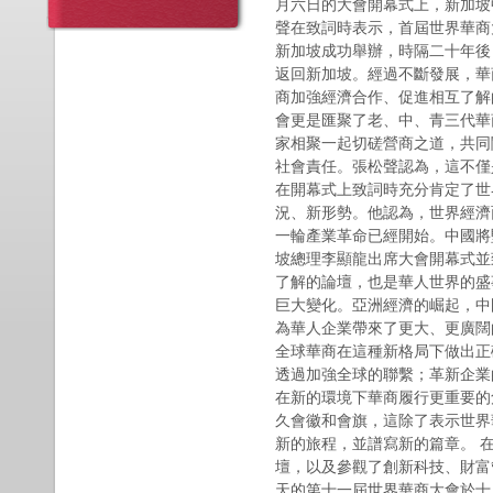
月六日的大會開幕式上，新加坡
聲在致詞時表示，首屆世界華商
新加坡成功舉辦，時隔二十年後
返回新加坡。經過不斷發展，華
商加強經濟合作、促進相互了解
會更是匯聚了老、中、青三代華
家相聚一起切磋營商之道，共同
社會責任。張松聲認為，這不僅
在開幕式上致詞時充分肯定了世
況、新形勢。他認為，世界經濟
一輪產業革命已經開始。中國將
坡總理李顯龍出席大會開幕式並
了解的論壇，也是華人世界的盛
巨大變化。亞洲經濟的崛起，中
為華人企業帶來了更大、更廣闊
全球華商在這種新格局下做出正
透過加強全球的聯繫；革新企業
在新的環境下華商履行更重要的
久會徽和會旗，這除了表示世界
新的旅程，並譜寫新的篇章。 
壇，以及參觀了創新科技、財富
天的第十一屆世界華商大會於十