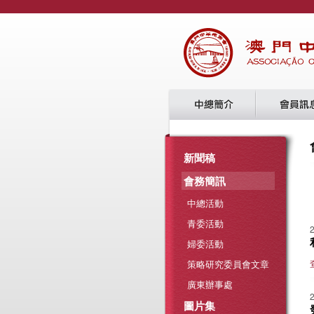
新聞稿
會務簡訊
中總活動
青委活動
婦委活動
策略研究委員會文章
廣東辦事處
圖片集