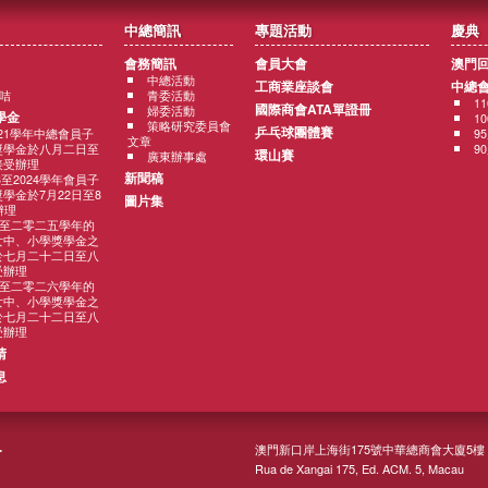
中總簡訊
專題活動
慶典
會務簡訊
會員大會
澳門
中總活動
工商業座談會
中總
咭
青委活動
1
國際商會ATA單證冊
婦委活動
學金
1
策略研究委員會
乒乓球團體賽
2021學年中總會員子
9
文章
獎學金於八月二日至
9
環山賽
廣東辦事處
接受辦理
新聞稿
3至2024學年會員子
學金於7月22日至8
圖片集
辦理
至二零二五學年的
女中、小學獎學金之
於七月二十二日至八
受辦理
至二零二六學年的
女中、小學獎學金之
於七月二十二日至八
受辦理
請
息
澳門新口岸上海街175號中華總商會大廈5樓
Rua de Xangai 175, Ed. ACM. 5, Macau