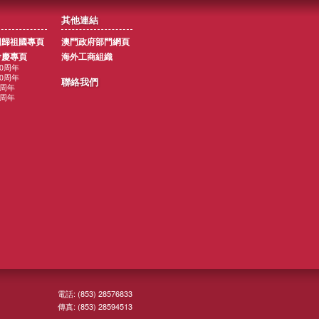
其他連結
回歸祖國專頁
澳門政府部門網頁
會慶專頁
海外工商組織
10周年
00周年
聯絡我們
5周年
0周年
電話: (853) 28576833
傳真: (853) 28594513