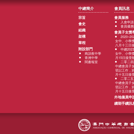
中總簡介
會員訊息
宗旨
會員服務
入會申請
會史
會員優惠
組織
會員子女獎
架構
2020~
女中、小學
章程
八月十三日
附設部門
中總202
商訓夜中學
女中、小學獎
青洲中學
月15日接受
閱書報室
二零二四
中總會員子
登記工作，
月十五日接
二零二五
中總會員子
登記工作，
月十五日接
外地僱員申
續期手續訊