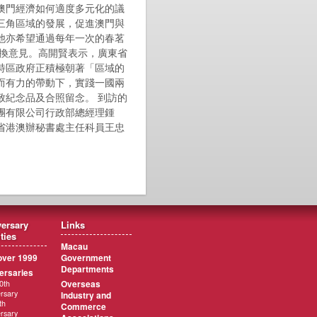
澳門經濟如何適度多元化的議
三角區域的發展，促進澳門與
他亦希望通過每年一次的春茗
交換意見。高開賢表示，廣東省
特區政府正積極朝著「區域的
而有力的帶動下，實踐一國兩
致紀念品及合照留念。 到訪的
團有限公司行政部總經理鍾
省港澳辦秘書處主任科員王忠
ersary
Links
ities
Macau
ver 1999
Government
Departments
ersaries
Overseas
0th
rsary
Industry and
th
Commerce
rsary