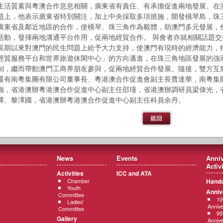
生活質素與粵澳合作息息相關，廣東省有責任、有承擔促進兩地發展。在
題上，他表示廣東省特別關注，加上中央採取多項措施，開發橫琴島，珠
廣東省及鄰近地區的合作，使橫琴、珠三角作為載體，助澳門多元發展，
活動，發揮兩地溝通平台作用，促兩地經貿合作。 與會者亦就相關話題
長期以來對澳門的民生問題上給予大力支持，使澳門有現時的經濟能力，
經貿服務平台和世界旅遊休閑中心」的方向邁進，在珠三角地區發展的強
制，繼而帶動澳門工商界朋友參與，促兩地經貿合作發展。隨後，雙方互
還有南粵集團有限公司董事長、粵港澳合作促進會副主長曹達華，南粵集
強，省港澳辦粵港澳合作促進中心副主任邵瑾，省港澳辦調研員梁偉光，
澤、黎澤國，省港澳辦粵港澳合作促進中心副主任科員余丹。
News
Events
Anniv
Activ
Activities
ICC and ATA
Hando
Chamber
Youth
Anniv
Committee
10
Ladies'
Annive
Committee
95
Gallery
Annive