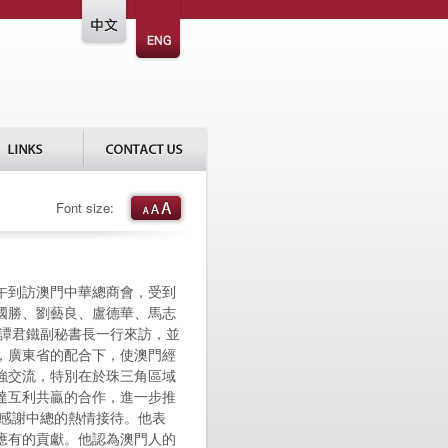
Font size:
到訪澳門中華總商會，受到
國勝、劉藝良、盧德華、馬志
謝譚君鐵副秘書長一行來訪，並
，廣東省的配合下，使澳門經
強交流，特別在於珠三角區域
達互利共贏的合作，進一步推
鐵感謝中總的熱情接待。他表
應有的貢獻。他認為澳門人的