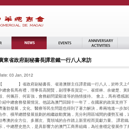
廣東省政府副秘書長譚君鐵一行八人來訪
Date: 03 Jan, 2012
【 】省政府副秘書長、省港澳辦主任譚君鐵一行八人，於昨天上午
中總會長馬有禮，理事長高開賢，副理事長賀定一、崔煜林、余健楚、黃
毅、何佩芬、何富強，會務顧問梁顯達等的熱情接待。 會上，馬有禮感
介紹中總會務發展情況。他認為澳門回歸十一年了，在國家的政策支持下
濟蓬勃發展，文化、醫療等民生問題也得到了著力解決，希兩地進一步加
合作、橫琴總體發展規劃的相繼啟動實施，充分利用區域間的優勢互補，
動粵澳的全方位、多層次、寬領域的合作踏上新里程而貢獻力量。 譚君
示，中總歷史悠久，是具影響力的澳門工商界組織，為社會穩定發展作了